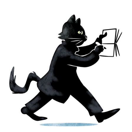
Passer
au
contenu