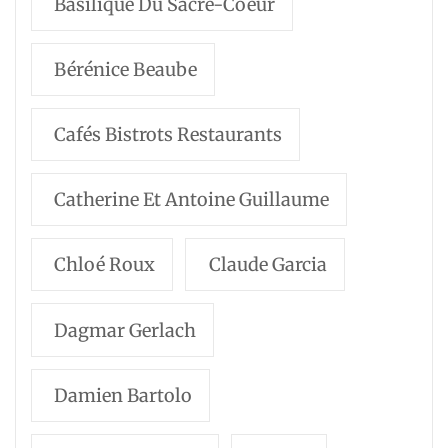
Basilique Du Sacré-Coeur
Bérénice Beaube
Cafés Bistrots Restaurants
Catherine Et Antoine Guillaume
Chloé Roux
Claude Garcia
Dagmar Gerlach
Damien Bartolo