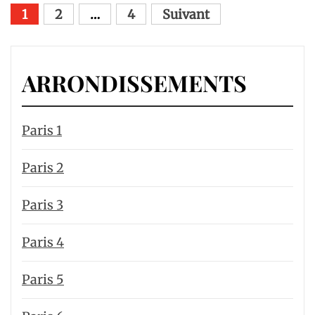
Pagination
1
2
…
4
Suivant
des
publications
ARRONDISSEMENTS
Paris 1
Paris 2
Paris 3
Paris 4
Paris 5