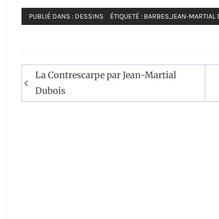
PUBLIÉ DANS :
DESSINS
ÉTIQUETÉ :
BARBES
,
JEAN-MARTIAL
Navigation
La Contrescarpe par Jean-Martial
de
Dubois
l’article