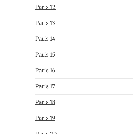
Paris 12
Paris 13
Paris 14
Paris 15
Paris 16
Paris 17
Paris 18
Paris 19
Paris 20