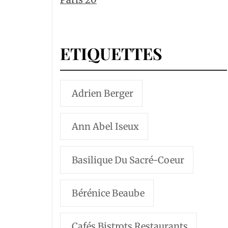
ETIQUETTES
Adrien Berger
Ann Abel Iseux
Basilique Du Sacré-Coeur
Bérénice Beaube
Cafés Bistrots Restaurants