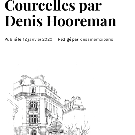
Courcelles par
Denis Hooreman
Publié le
12 janvier 2020
Rédigé par
dessinemoiparis