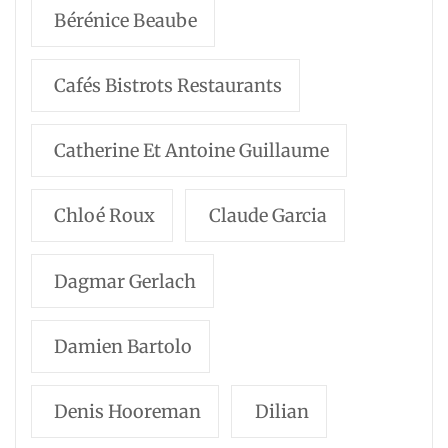
Bérénice Beaube
Cafés Bistrots Restaurants
Catherine Et Antoine Guillaume
Chloé Roux
Claude Garcia
Dagmar Gerlach
Damien Bartolo
Denis Hooreman
Dilian