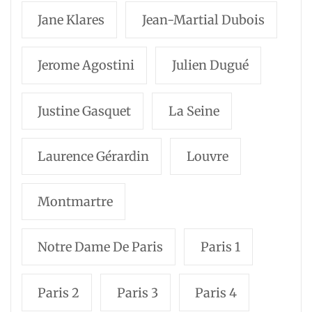
Jane Klares
Jean-Martial Dubois
Jerome Agostini
Julien Dugué
Justine Gasquet
La Seine
Laurence Gérardin
Louvre
Montmartre
Notre Dame De Paris
Paris 1
Paris 2
Paris 3
Paris 4