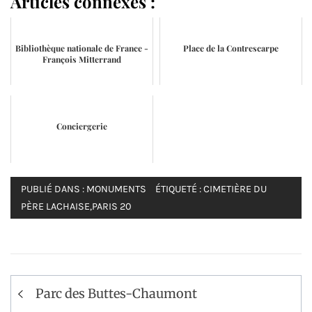
Articles connexes :
Bibliothèque nationale de France -
Place de la Contrescarpe
François Mitterrand
Conciergerie
PUBLIÉ DANS :
MONUMENTS
ÉTIQUETÉ :
CIMETIÈRE DU
PÈRE LACHAISE
,
PARIS 20
Navigation
Parc des Buttes-Chaumont
de