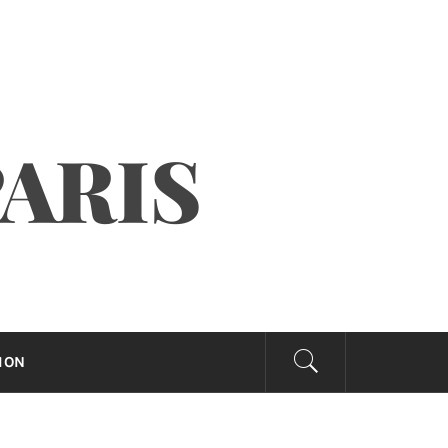
PARIS
ION