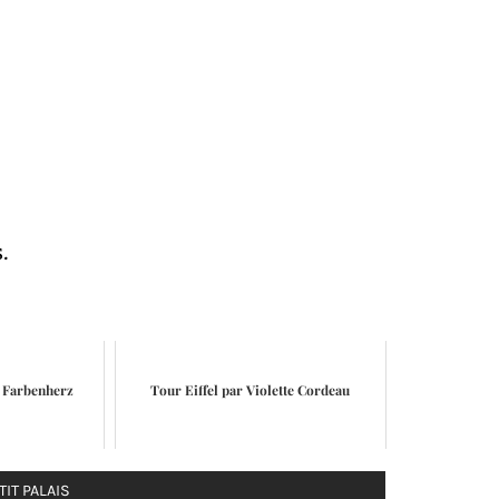
.
r Farbenherz
Tour Eiffel par Violette Cordeau
TIT PALAIS