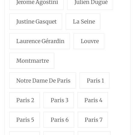
Jerome Agostini
Julien Dugué
Justine Gasquet
La Seine
Laurence Gérardin
Louvre
Montmartre
Notre Dame De Paris
Paris 1
Paris 2
Paris 3
Paris 4
Paris 5
Paris 6
Paris 7