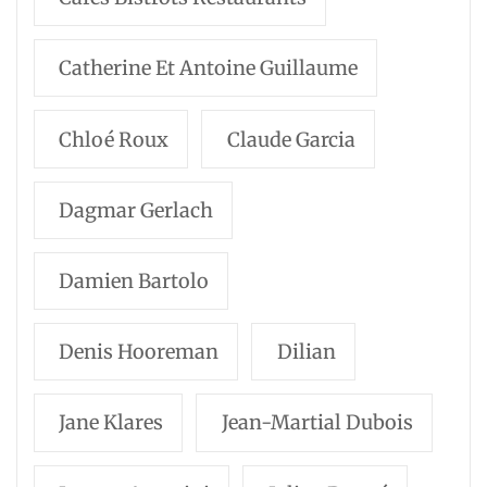
Catherine Et Antoine Guillaume
Chloé Roux
Claude Garcia
Dagmar Gerlach
Damien Bartolo
Denis Hooreman
Dilian
Jane Klares
Jean-Martial Dubois