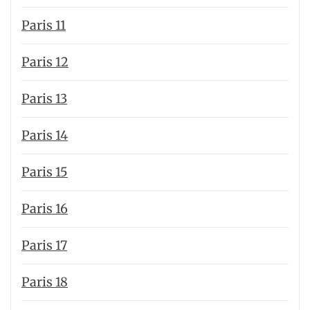
Paris 11
Paris 12
Paris 13
Paris 14
Paris 15
Paris 16
Paris 17
Paris 18