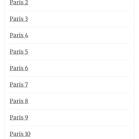
Paris 2
Paris 3
Paris 4
Paris 5
Paris 6
Paris 7
Paris 8
Paris 9
Paris 10