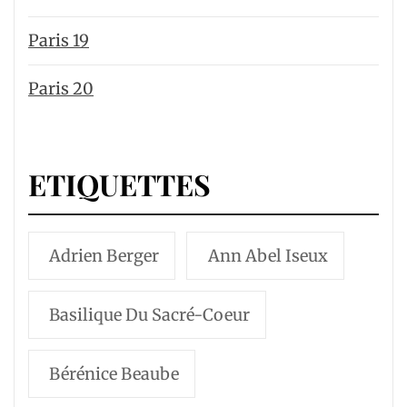
Paris 19
Paris 20
ETIQUETTES
Adrien Berger
Ann Abel Iseux
Basilique Du Sacré-Coeur
Bérénice Beaube