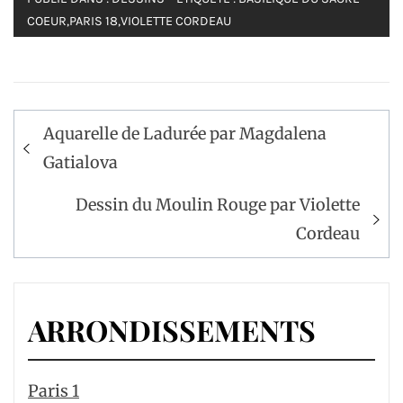
COEUR
,
PARIS 18
,
VIOLETTE CORDEAU
Navigation
Aquarelle de Ladurée par Magdalena
de
Gatialova
l’article
Dessin du Moulin Rouge par Violette
Cordeau
ARRONDISSEMENTS
Paris 1