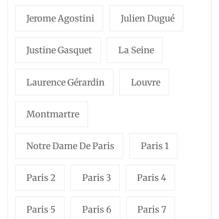
Jerome Agostini
Julien Dugué
Justine Gasquet
La Seine
Laurence Gérardin
Louvre
Montmartre
Notre Dame De Paris
Paris 1
Paris 2
Paris 3
Paris 4
Paris 5
Paris 6
Paris 7