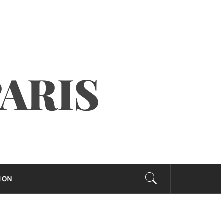
PARIS
ION