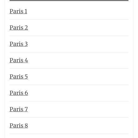
Paris 1
Paris 2
Paris 3
Paris 4
Paris 5
Paris 6
Paris 7
Paris 8