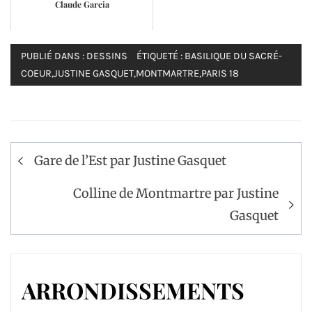
Claude Garcia
PUBLIÉ DANS :
DESSINS
ÉTIQUETÉ :
BASILIQUE DU SACRÉ-
COEUR
,
JUSTINE GASQUET
,
MONTMARTRE
,
PARIS 18
Navigation
Gare de l’Est par Justine Gasquet
de
l’article
Colline de Montmartre par Justine
Gasquet
ARRONDISSEMENTS