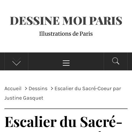
DESSINE MOI PARIS
Illustrations de Paris
Menu
principal
Accueil
Dessins
Escalier du Sacré-Coeur par
Justine Gasquet
Escalier du Sacré-