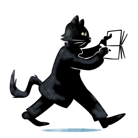
Passer
au
contenu