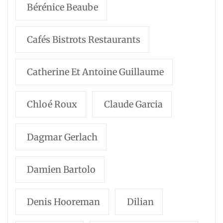
Bérénice Beaube
Cafés Bistrots Restaurants
Catherine Et Antoine Guillaume
Chloé Roux
Claude Garcia
Dagmar Gerlach
Damien Bartolo
Denis Hooreman
Dilian