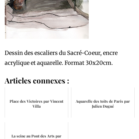
Dessin des escaliers du Sacré-Coeur, encre
acrylique et aquarelle. Format 30x20cm.
Articles connexes :
Place des Victoires par Vincent
Aquarelle des toits de Paris par
Villa
Julien Dugué
La seine au Pont des Arts par