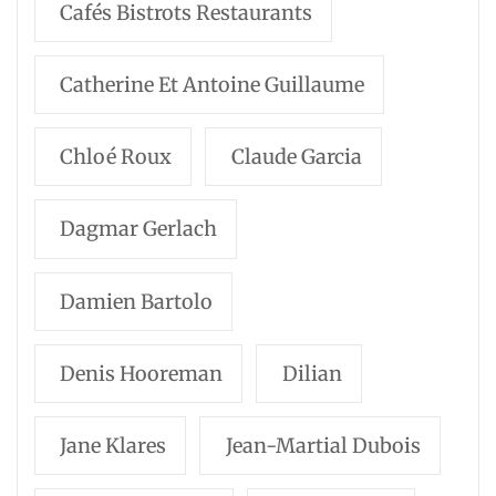
Cafés Bistrots Restaurants
Catherine Et Antoine Guillaume
Chloé Roux
Claude Garcia
Dagmar Gerlach
Damien Bartolo
Denis Hooreman
Dilian
Jane Klares
Jean-Martial Dubois