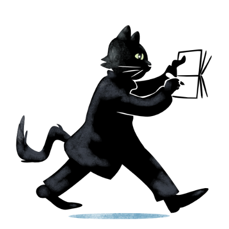
Passer
au
contenu