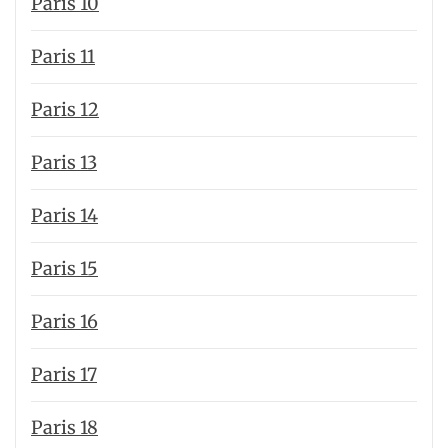
Paris 10
Paris 11
Paris 12
Paris 13
Paris 14
Paris 15
Paris 16
Paris 17
Paris 18