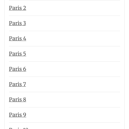
Paris 2
Paris 3
Paris 4
Paris 5
Paris 6
Paris 7
Paris 8
Paris 9