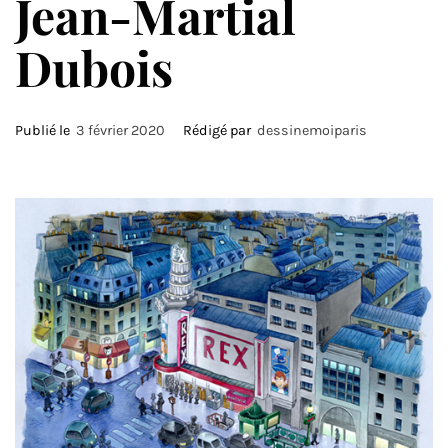
Jean-Martial
Dubois
Publié le
3 février 2020
Rédigé par
dessinemoiparis