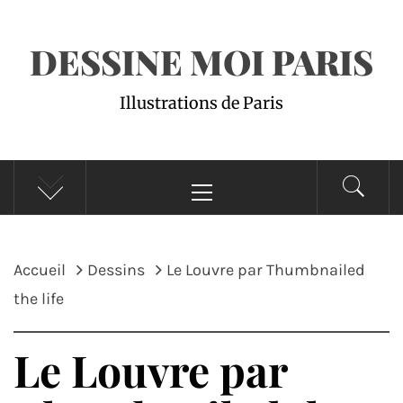
DESSINE MOI PARIS
Illustrations de Paris
Menu
principal
Accueil
Dessins
Le Louvre par Thumbnailed
the life
Le Louvre par