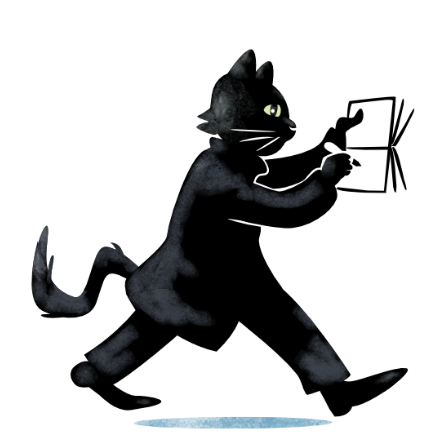
Passer
au
contenu