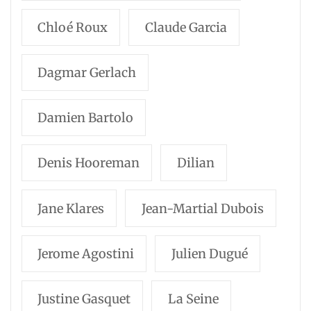
Chloé Roux
Claude Garcia
Dagmar Gerlach
Damien Bartolo
Denis Hooreman
Dilian
Jane Klares
Jean-Martial Dubois
Jerome Agostini
Julien Dugué
Justine Gasquet
La Seine