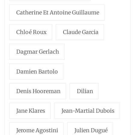
Catherine Et Antoine Guillaume
Chloé Roux
Claude Garcia
Dagmar Gerlach
Damien Bartolo
Denis Hooreman
Dilian
Jane Klares
Jean-Martial Dubois
Jerome Agostini
Julien Dugué