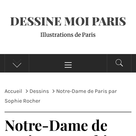
DESSINE MOI PARIS
Illustrations de Paris
Menu
principal
Accueil
Dessins
Notre-Dame de Paris par
Sophie Rocher
Notre-Dame de