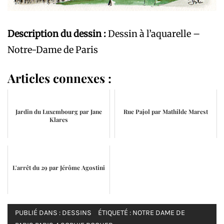
Description du dessin :
Dessin à l’aquarelle –
Notre-Dame de Paris
Articles connexes :
Jardin du Luxembourg par Jane
Rue Pajol par Mathilde Marest
Klares
L'arrêt du 29 par Jérôme Agostini
PUBLIÉ DANS :
DESSINS
ÉTIQUETÉ :
NOTRE DAME DE