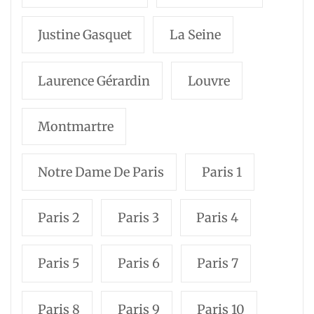
Justine Gasquet
La Seine
Laurence Gérardin
Louvre
Montmartre
Notre Dame De Paris
Paris 1
Paris 2
Paris 3
Paris 4
Paris 5
Paris 6
Paris 7
Paris 8
Paris 9
Paris 10