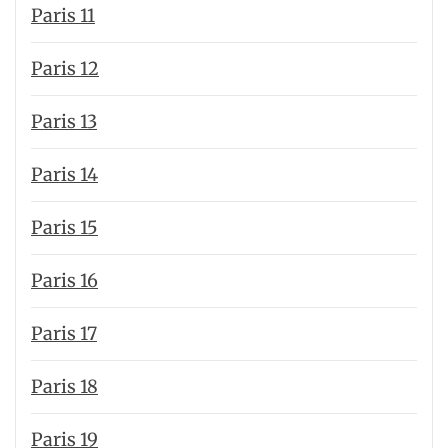
Paris 11
Paris 12
Paris 13
Paris 14
Paris 15
Paris 16
Paris 17
Paris 18
Paris 19