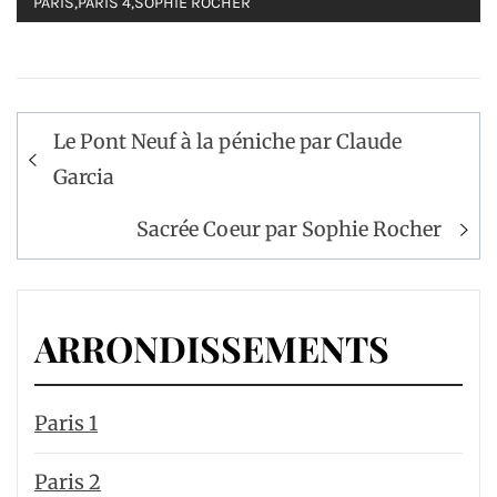
PARIS
,
PARIS 4
,
SOPHIE ROCHER
Navigation
Le Pont Neuf à la péniche par Claude
de
Garcia
l’article
Sacrée Coeur par Sophie Rocher
ARRONDISSEMENTS
Paris 1
Paris 2