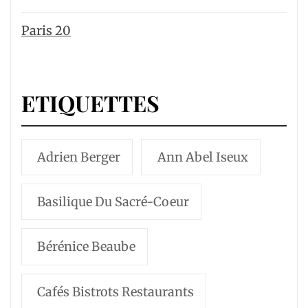
Paris 20
ETIQUETTES
Adrien Berger
Ann Abel Iseux
Basilique Du Sacré-Coeur
Bérénice Beaube
Cafés Bistrots Restaurants