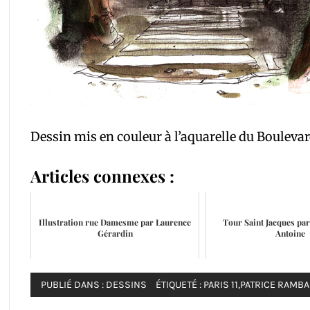
Dessin mis en couleur à l’aquarelle du Bouleva
Articles connexes :
Illustration rue Damesme par Laurence
Tour Saint Jacques par
Gérardin
Antoine
PUBLIÉ DANS :
DESSINS
ÉTIQUETÉ :
PARIS 11
,
PATRICE RAMB