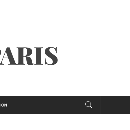
PARIS
ION