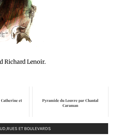
rd Richard Lenoir.
 Catherine et
Pyramide du Louvre par Chantal
Caraman
AUD
,
RUES ET BOULEVARDS