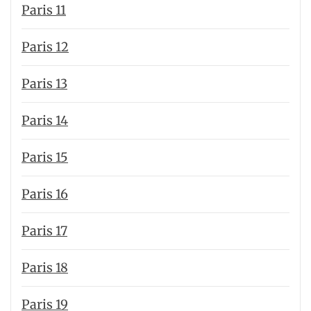
Paris 11
Paris 12
Paris 13
Paris 14
Paris 15
Paris 16
Paris 17
Paris 18
Paris 19