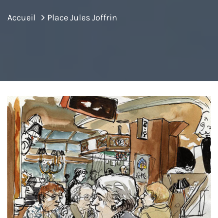
Accueil
Place Jules Joffrin