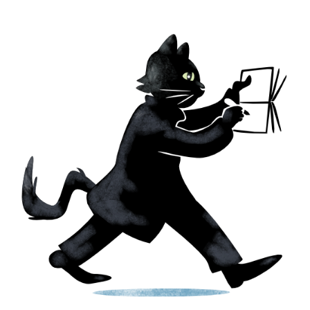
Passer
au
contenu