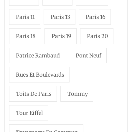
Paris 11
Paris 13
Paris 16
Paris 18
Paris 19
Paris 20
Patrice Rambaud
Pont Neuf
Rues Et Boulevards
Toits De Paris
Tommy
Tour Eiffel