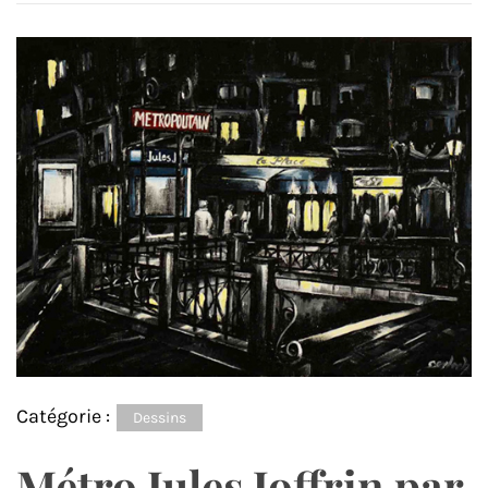
Catégorie :
Dessins
Métro Jules Joffrin par