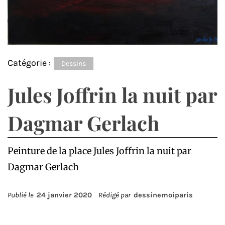
Catégorie :
Dessins
Jules Joffrin la nuit par
Dagmar Gerlach
Peinture de la place Jules Joffrin la nuit par
Dagmar Gerlach
Publié le
24 janvier 2020
Rédigé par
dessinemoiparis