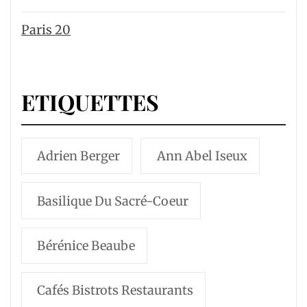
Paris 20
ETIQUETTES
Adrien Berger
Ann Abel Iseux
Basilique Du Sacré-Coeur
Bérénice Beaube
Cafés Bistrots Restaurants