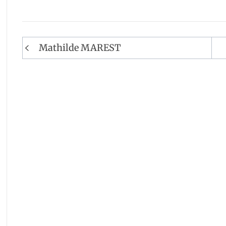
Navigation
Mathilde MAREST
de
l’article