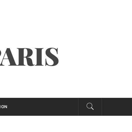
PARIS
ION