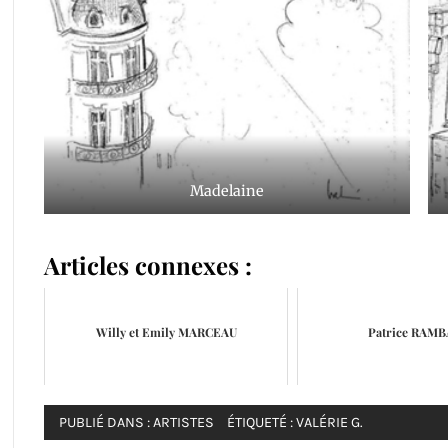
Madelaine
Articles connexes :
Willy et Emily MARCEAU
Patrice RAM
PUBLIÉ DANS :
ARTISTES
ÉTIQUETÉ :
VALÉRIE G.