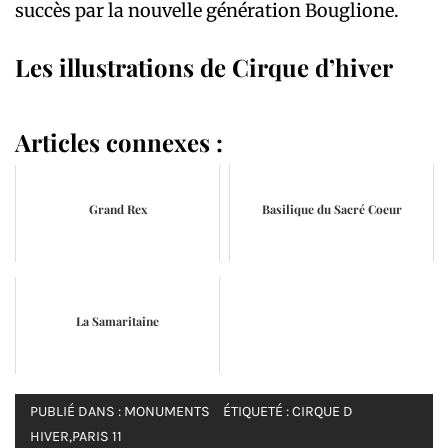
succès par la nouvelle génération Bouglione.
Les illustrations de Cirque d’hiver
Cirque
d’Hiver
Articles connexes :
Grand Rex
Basilique du Sacré Coeur
La Samaritaine
PUBLIÉ DANS :
MONUMENTS
ÉTIQUETÉ :
CIRQUE D
HIVER
,
PARIS 11