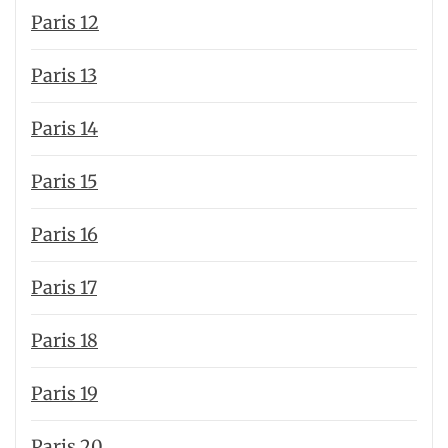
Paris 12
Paris 13
Paris 14
Paris 15
Paris 16
Paris 17
Paris 18
Paris 19
Paris 20