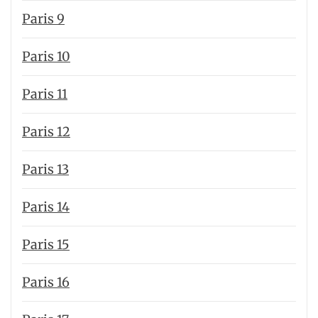
Paris 9
Paris 10
Paris 11
Paris 12
Paris 13
Paris 14
Paris 15
Paris 16