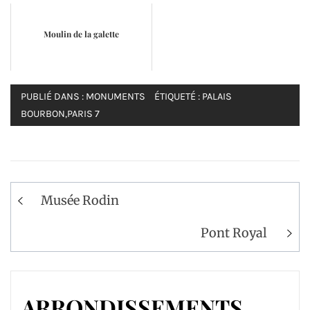
Moulin de la galette
PUBLIÉ DANS :
MONUMENTS
ÉTIQUETÉ :
PALAIS
BOURBON
,
PARIS 7
Navigation
Musée Rodin
de
l’article
Pont Royal
ARRONDISSEMENTS